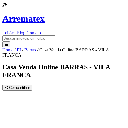
Arrematex
Leilões
Blog
Contato
Home
/
PI
/
Barras
/
Casa Venda Online BARRAS - VILA
Leilões
FRANCA
Blog
Casa Venda Online BARRAS - VILA
FRANCA
Contato
Compartilhar