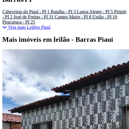
Cabeceiras do Piauí - PI
1
Batalha - PI
3
Lagoa Alegre - PI
5
Piripiri
- PI
2
José de Freitas - PI
31
Campo Maior - PI
8
União - PI
10
Piracuruca - PI
25
Veja mais Leilões Piauí
Mais imóveis em leilão - Barras Piauí