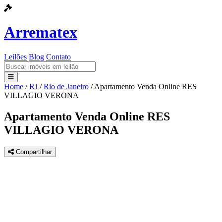
Arrematex
Leilões
Blog
Contato
Home
/
RJ
/
Rio de Janeiro
/
Apartamento Venda Online RES
Leilões
VILLAGIO VERONA
Blog
Apartamento Venda Online RES
VILLAGIO VERONA
Contato
Compartilhar