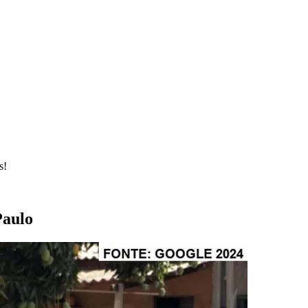
s!
Paulo