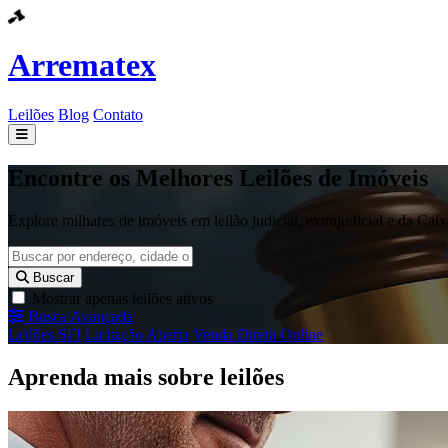
Arrematex
Leilões
Blog
Contato
Leilões
Encontre os Melhores Leilões de Imóveis
Blog
Explore milhares de imóveis em leilão judicial, extrajudicial e da Ca
Contato
Buscar
Mostrar apenas leilões ativos
Busca Avançada
Leilões SFI
Licitação Aberta
Venda Direta Online
Aprenda mais sobre leilões