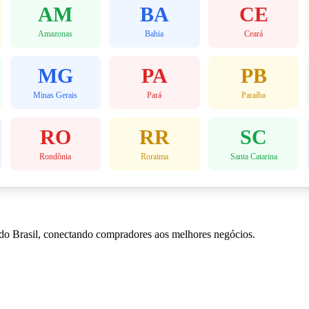
AM
BA
CE
Amazonas
Bahia
Ceará
MG
PA
PB
Minas Gerais
Pará
Paraíba
RO
RR
SC
Rondônia
Roraima
Santa Catarina
 do Brasil, conectando compradores aos melhores negócios.