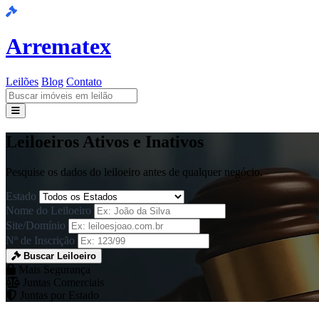
Arrematex
Leilões
Blog
Contato
Leilões
Leiloeiros Ativos e Inativos
Blog
Pesquise os dados do leiloeiro antes de qualquer negócio.
Contato
Estado
Nome do Leiloeiro
Site/Domínio
Nº de Inscrição
Buscar Leiloeiro
Mais Segurança
Juntas Comerciais
Juntas por Estado