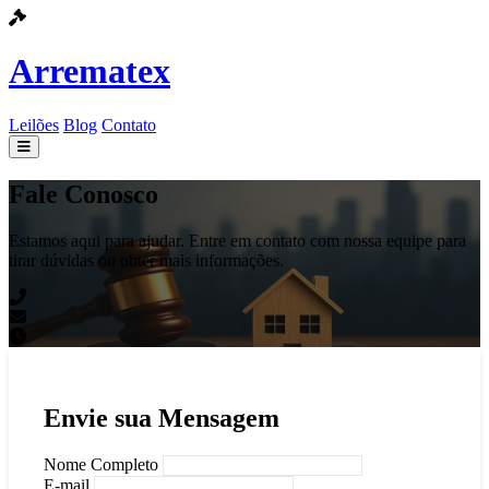
Arrematex
Leilões
Blog
Contato
Leilões
Fale Conosco
Blog
Estamos aqui para ajudar. Entre em contato com nossa equipe para
tirar dúvidas ou obter mais informações.
Contato
Envie sua Mensagem
Nome Completo
E-mail