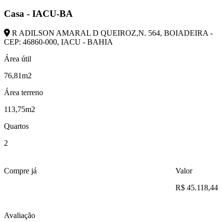
Casa - IACU-BA
R ADILSON AMARAL D QUEIROZ,N. 564, BOIADEIRA -
CEP: 46860-000, IACU - BAHIA
Área útil
76,81m2
Área terreno
113,75m2
Quartos
2
Compre já
Valor
R$ 45.118,44
Avaliação