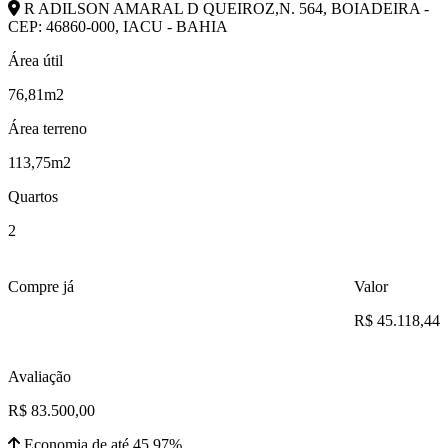
R ADILSON AMARAL D QUEIROZ,N. 564, BOIADEIRA -
CEP: 46860-000, IACU - BAHIA
Área útil
76,81m2
Área terreno
113,75m2
Quartos
2
Compre já
Valor
R$ 45.118,44
Avaliação
R$ 83.500,00
Economia de até 45.97%