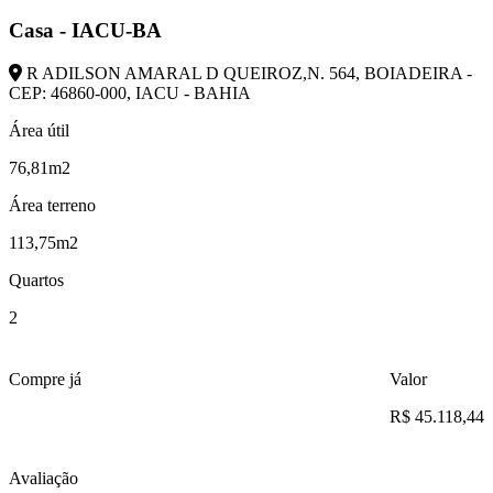
Casa - IACU-BA
R ADILSON AMARAL D QUEIROZ,N. 564, BOIADEIRA -
CEP: 46860-000, IACU - BAHIA
Área útil
76,81m2
Área terreno
113,75m2
Quartos
2
Compre já
Valor
R$ 45.118,44
Avaliação