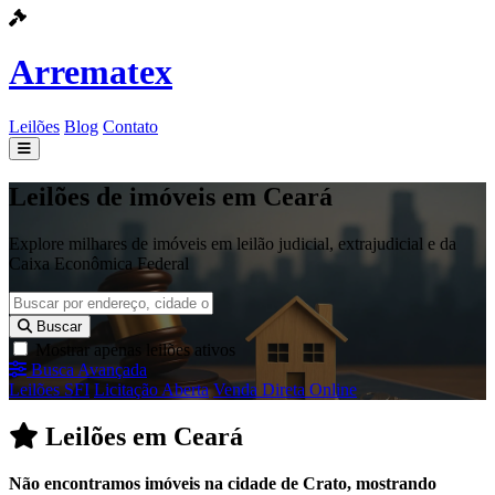
Arrematex
Leilões
Blog
Contato
Leilões
Leilões de imóveis em Ceará
Blog
Explore milhares de imóveis em leilão judicial, extrajudicial e da
Caixa Econômica Federal
Contato
Buscar
Mostrar apenas leilões ativos
Busca Avançada
Leilões SFI
Licitação Aberta
Venda Direta Online
Leilões em Ceará
Não encontramos imóveis na cidade de Crato, mostrando