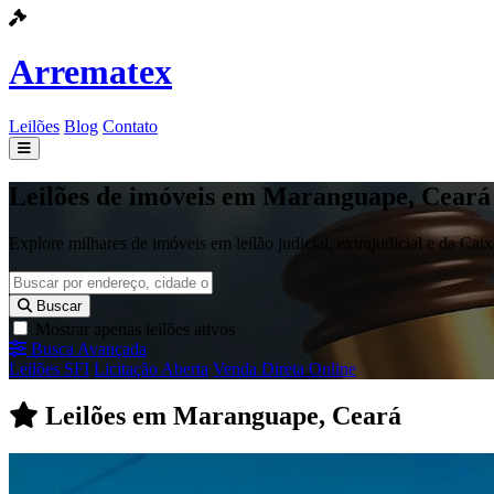
Arrematex
Leilões
Blog
Contato
Leilões
Leilões de imóveis em Maranguape, Ceará
Blog
Explore milhares de imóveis em leilão judicial, extrajudicial e da Ca
Contato
Buscar
Mostrar apenas leilões ativos
Busca Avançada
Leilões SFI
Licitação Aberta
Venda Direta Online
Leilões em Maranguape, Ceará