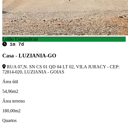
Leilão Extrajudicial
1m 7d
Casa - LUZIANIA-GO
RUA 07,N. SN CS 01 QD 04 LT 02, VILA JURACY - CEP:
72814-020, LUZIANIA - GOIAS
Área útil
54,96m2
Área terreno
180,00m2
Quartos