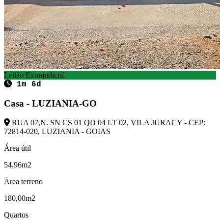
Leilão Extrajudicial
1m 6d
Casa - LUZIANIA-GO
RUA 07,N. SN CS 01 QD 04 LT 02, VILA JURACY - CEP:
72814-020, LUZIANIA - GOIAS
Área útil
54,96m2
Área terreno
180,00m2
Quartos