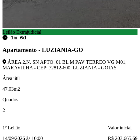
Leilão Extrajudicial
1m 6d
Apartamento - LUZIANIA-GO
ÁREA 2,N. SN APTO. 01 BL M PAV TERREO VG M01,
MARAVILHA - CEP: 72812-600, LUZIANIA - GOIAS
Área útil
47,03m2
Quartos
2
1º Leilão
Valor inicial
14/09/2026 às 10:00
R$ 203.665,69