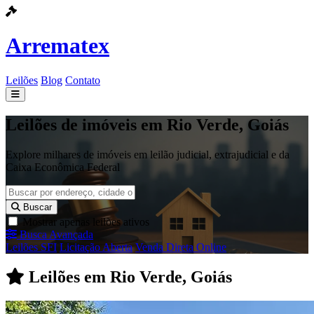
Arrematex
Leilões
Blog
Contato
Leilões
Leilões de imóveis em Rio Verde, Goiás
Blog
Explore milhares de imóveis em leilão judicial, extrajudicial e da
Caixa Econômica Federal
Contato
Buscar
Mostrar apenas leilões ativos
Busca Avançada
Leilões SFI
Licitação Aberta
Venda Direta Online
Leilões em Rio Verde, Goiás