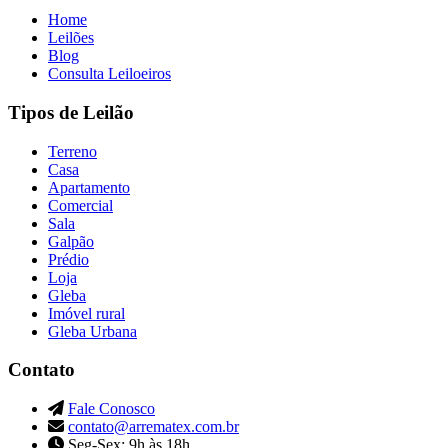
Home
Leilões
Blog
Consulta Leiloeiros
Tipos de Leilão
Terreno
Casa
Apartamento
Comercial
Sala
Galpão
Prédio
Loja
Gleba
Imóvel rural
Gleba Urbana
Contato
Fale Conosco
contato@arrematex.com.br
Seg-Sex: 9h às 18h