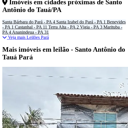
Imóveis em cidades próximas de
Santo
Antônio do Tauá/PA
Santa Bárbara do Pará - PA
4
Santa Izabel do Pará - PA
1
Benevides
- PA
1
Castanhal - PA
11
Terra Alta - PA
2
Vigia - PA
3
Marituba -
PA
4
Ananindeua - PA
31
Veja mais Leilões Pará
Mais imóveis em leilão - Santo Antônio do
Tauá Pará