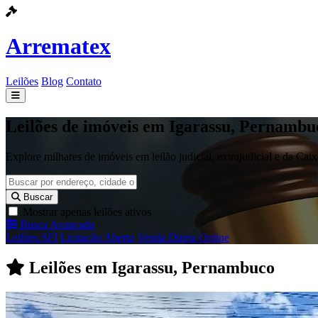
Arrematex
Leilões
Blog
Contato
Leilões
Leilões de imóveis em Igarassu, Pernambu
Blog
Explore milhares de imóveis em leilão judicial, extrajudicial e da Ca
Contato
Buscar
Mostrar apenas leilões ativos
Busca Avançada
Leilões SFI
Licitação Aberta
Venda Direta Online
Leilões em Igarassu, Pernambuco