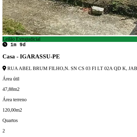
Leilão Extrajudicial
1m 9d
Casa - IGARASSU-PE
RUA ABEL BRUM FILHO,N. SN CS 03 FI LT 02A QD K, JA
Área útil
47,88m2
Área terreno
120,00m2
Quartos
2