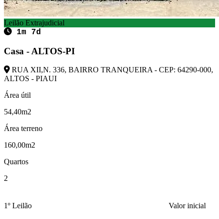
Leilão Extrajudicial
1m 7d
Casa - ALTOS-PI
RUA XII,N. 336, BAIRRO TRANQUEIRA - CEP: 64290-000,
ALTOS - PIAUI
Área útil
54,40m2
Área terreno
160,00m2
Quartos
2
1º Leilão
Valor inicial