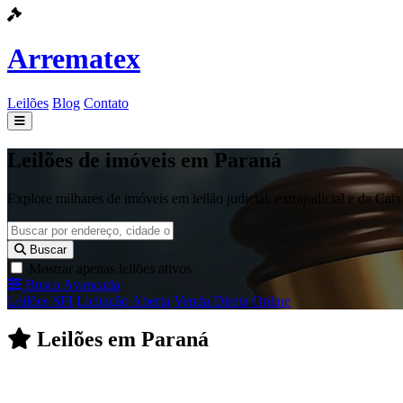
Arrematex
Leilões
Blog
Contato
Leilões
Leilões de imóveis em Paraná
Blog
Explore milhares de imóveis em leilão judicial, extrajudicial e da Ca
Contato
Buscar
Mostrar apenas leilões ativos
Busca Avançada
Leilões SFI
Licitação Aberta
Venda Direta Online
Leilões em Paraná