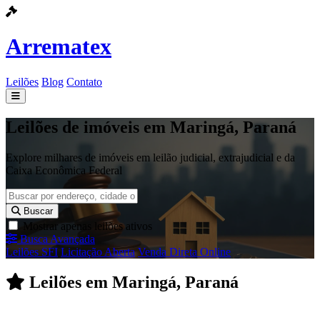
Arrematex
Leilões
Blog
Contato
Leilões
Leilões de imóveis em Maringá, Paraná
Blog
Explore milhares de imóveis em leilão judicial, extrajudicial e da
Caixa Econômica Federal
Contato
Buscar
Mostrar apenas leilões ativos
Busca Avançada
Leilões SFI
Licitação Aberta
Venda Direta Online
Leilões em Maringá, Paraná