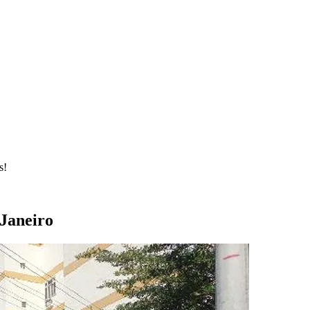
s!
 Janeiro