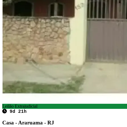
Leilão Extrajudicial
9d 21h
Casa - Araruama - RJ