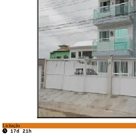
Licitação
17d 21h