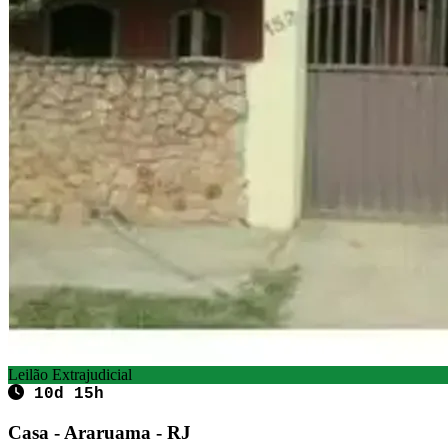
Leilão Extrajudicial
10d 15h
Casa - Araruama - RJ