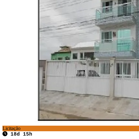
Licitação
18d 15h