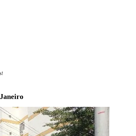
s!
 Janeiro