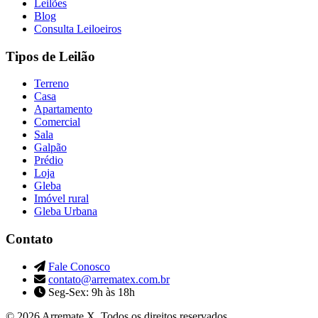
Leilões
Blog
Consulta Leiloeiros
Tipos de Leilão
Terreno
Casa
Apartamento
Comercial
Sala
Galpão
Prédio
Loja
Gleba
Imóvel rural
Gleba Urbana
Contato
Fale Conosco
contato@arrematex.com.br
Seg-Sex: 9h às 18h
© 2026 Arremate X. Todos os direitos reservados.