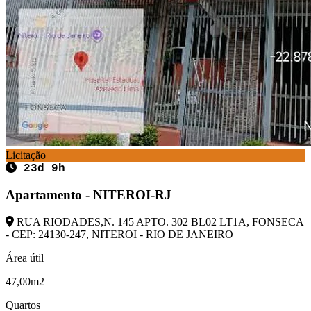
Licitação
23d 9h
Apartamento - NITEROI-RJ
RUA RIODADES,N. 145 APTO. 302 BL02 LT1A, FONSECA
- CEP: 24130-247, NITEROI - RIO DE JANEIRO
Área útil
47,00m2
Quartos