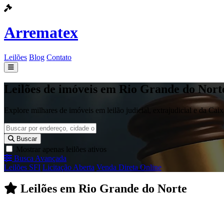
Arrematex
Leilões
Blog
Contato
Leilões
Leilões de imóveis em Rio Grande do Nort
Blog
Explore milhares de imóveis em leilão judicial, extrajudicial e da Ca
Contato
Buscar
Mostrar apenas leilões ativos
Busca Avançada
Leilões SFI
Licitação Aberta
Venda Direta Online
Leilões em Rio Grande do Norte