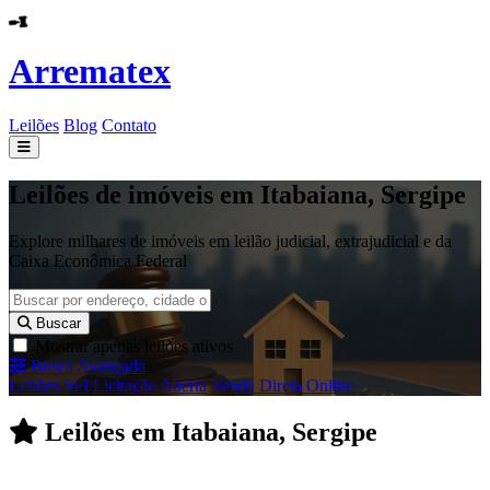
Arrematex
Leilões
Blog
Contato
Leilões
Leilões de imóveis em Itabaiana, Sergipe
Blog
Explore milhares de imóveis em leilão judicial, extrajudicial e da
Caixa Econômica Federal
Contato
Buscar
Mostrar apenas leilões ativos
Busca Avançada
Leilões SFI
Licitação Aberta
Venda Direta Online
Leilões em Itabaiana, Sergipe