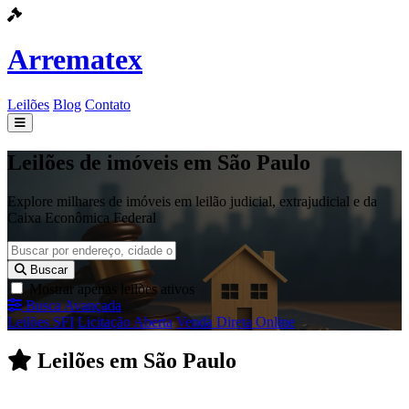
Arrematex
Leilões
Blog
Contato
Leilões
Leilões de imóveis em São Paulo
Blog
Explore milhares de imóveis em leilão judicial, extrajudicial e da
Caixa Econômica Federal
Contato
Buscar
Mostrar apenas leilões ativos
Busca Avançada
Leilões SFI
Licitação Aberta
Venda Direta Online
Leilões em São Paulo