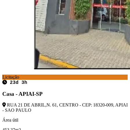
Licitação
23d 3h
Casa - APIAI-SP
RUA 21 DE ABRIL,N. 61, CENTRO - CEP: 18320-009, APIAI
- SAO PAULO
Área útil
453,37m2