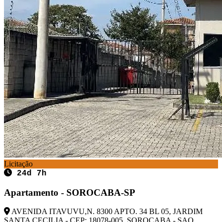
Licitação
24d 7h
Apartamento - SOROCABA-SP
AVENIDA ITAVUVU,N. 8300 APTO. 34 BL 05, JARDIM
SANTA CECILIA - CEP: 18078-005, SOROCABA - SAO