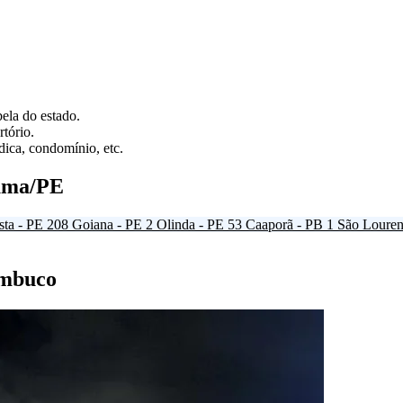
ela do estado.
tório.
ica, condomínio, etc.
suma/PE
sta - PE
208
Goiana - PE
2
Olinda - PE
53
Caaporã - PB
1
São Louren
ambuco