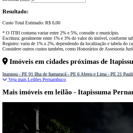
Resultado:
Custo Total Estimado:
R$ 0,00
* O ITBI costuma variar entre 2% e 5%, consulte o município.
Escritura: geralmente entre 1% e 3% do valor do imóvel, conforme tab
Registro: varia de 1% a 2%, dependendo da localização e tabela do car
Considere outros custos também, como Honorários de Assessoria Juríd
Imóveis em cidades próximas de
Itapis
Igarassu - PE
91
Ilha de Itamaracá - PE
6
Abreu e Lima - PE
21
Pauli
Veja mais Leilões Pernambuco
Mais imóveis em leilão - Itapissuma Pern