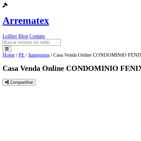
Arrematex
Leilões
Blog
Contato
Home
/
PE
/
Itapissuma
/
Casa Venda Online CONDOMINIO FENI
Leilões
Casa Venda Online CONDOMINIO FENI
Blog
Compartilhar
Contato