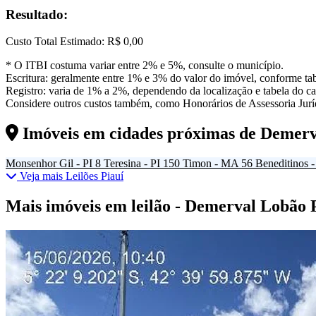
Resultado:
Custo Total Estimado:
R$ 0,00
* O ITBI costuma variar entre 2% e 5%, consulte o município.
Escritura: geralmente entre 1% e 3% do valor do imóvel, conforme tab
Registro: varia de 1% a 2%, dependendo da localização e tabela do car
Considere outros custos também, como Honorários de Assessoria Juríd
Imóveis em cidades próximas de
Demerv
Monsenhor Gil - PI
8
Teresina - PI
150
Timon - MA
56
Beneditinos -
Veja mais Leilões Piauí
Mais imóveis em leilão - Demerval Lobão 