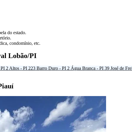
ela do estado.
tório.
ica, condomínio, etc.
al Lobão/PI
 PI
2
Altos - PI
223
Barro Duro - PI
2
Água Branca - PI
39
José de Frei
Piauí