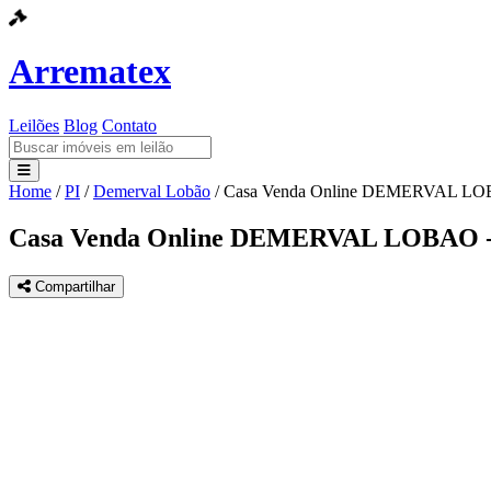
Arrematex
Leilões
Blog
Contato
Home
/
PI
/
Demerval Lobão
/
Casa Venda Online DEMERVAL L
Leilões
Casa Venda Online DEMERVAL LOBAO
Blog
Compartilhar
Contato