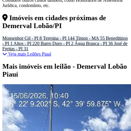
Considere outros custos também, como Honorários de Assessoria
Jurídica, condomínio, etc.
Imóveis em cidades próximas de
Demerval Lobão/PI
Monsenhor Gil - PI
8
Teresina - PI
144
Timon - MA
55
Beneditinos
- PI
1
Altos - PI
220
Barro Duro - PI
2
Água Branca - PI
36
José de
Freitas - PI
31
Veja mais Leilões Piauí
Mais imóveis em leilão - Demerval Lobão
Piauí