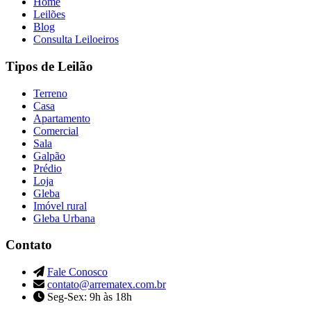
Home
Leilões
Blog
Consulta Leiloeiros
Tipos de Leilão
Terreno
Casa
Apartamento
Comercial
Sala
Galpão
Prédio
Loja
Gleba
Imóvel rural
Gleba Urbana
Contato
Fale Conosco
contato@arrematex.com.br
Seg-Sex: 9h às 18h