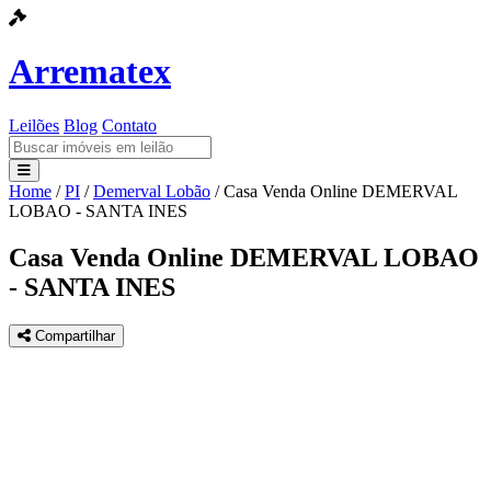
Arrematex
Leilões
Blog
Contato
Home
/
PI
/
Demerval Lobão
/
Casa Venda Online DEMERVAL
Leilões
LOBAO - SANTA INES
Blog
Casa Venda Online DEMERVAL LOBAO
- SANTA INES
Contato
Compartilhar