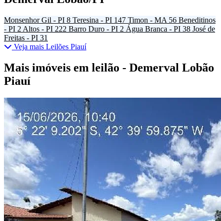
Monsenhor Gil - PI
8
Teresina - PI
147
Timon - MA
56
Beneditinos
- PI
2
Altos - PI
222
Barro Duro - PI
2
Água Branca - PI
38
José de
Freitas - PI
31
Veja mais Leilões Piauí
Mais imóveis em leilão - Demerval Lobão
Piauí