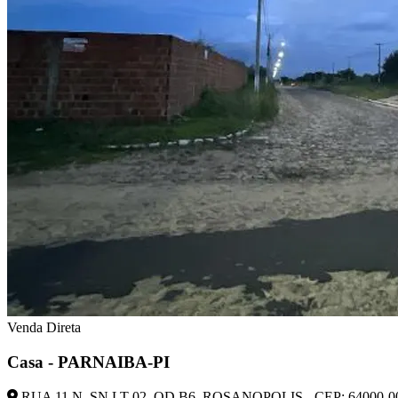
Venda Direta
Casa - PARNAIBA-PI
RUA 11,N. SN LT 02, QD B6, ROSANOPOLIS - CEP: 64000-0