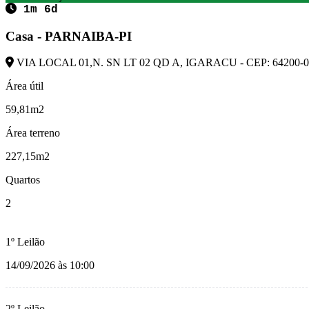
1m 6d
Casa - PARNAIBA-PI
VIA LOCAL 01,N. SN LT 02 QD A, IGARACU - CEP: 64200-
Área útil
59,81m2
Área terreno
227,15m2
Quartos
2
1º Leilão
14/09/2026 às 10:00
2º Leilão