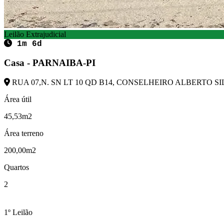
Leilão Extrajudicial
1m 6d
Casa - PARNAIBA-PI
RUA 07,N. SN LT 10 QD B14, CONSELHEIRO ALBERTO SILV
Área útil
45,53m2
Área terreno
200,00m2
Quartos
2
1º Leilão