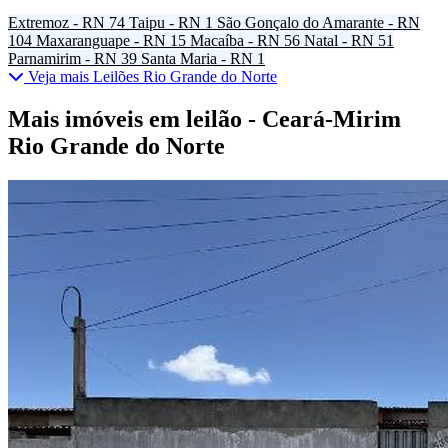
Extremoz - RN
74
Taipu - RN
1
São Gonçalo do Amarante - RN
104
Maxaranguape - RN
15
Macaíba - RN
56
Natal - RN
51
Parnamirim - RN
39
Santa Maria - RN
1
Veja mais Leilões Rio Grande do Norte
Mais imóveis em leilão - Ceará-Mirim
Rio Grande do Norte