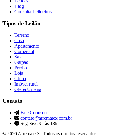
Leilões
Blog
Consulta Leiloeiros
Tipos de Leilão
Terreno
Casa
Apartamento
Comercial
Sala
Galpão
Prédio
Loja
Gleba
Imóvel rural
Gleba Urbana
Contato
Fale Conosco
contato@arrematex.com.br
Seg-Sex: 9h às 18h
© 2026 Arremate X. Todos os direitos reservados.