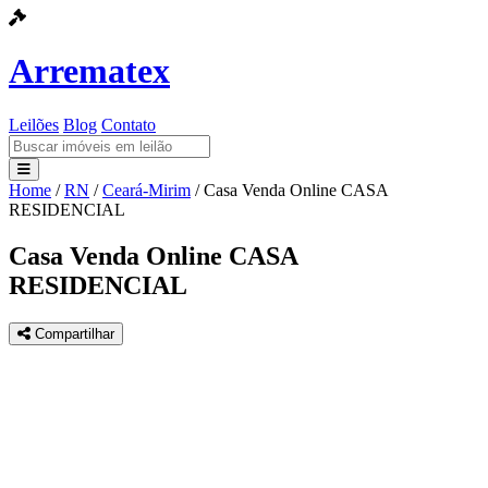
Arrematex
Leilões
Blog
Contato
Home
/
RN
/
Ceará-Mirim
/
Casa Venda Online CASA
Leilões
RESIDENCIAL
Blog
Casa Venda Online CASA
RESIDENCIAL
Contato
Compartilhar