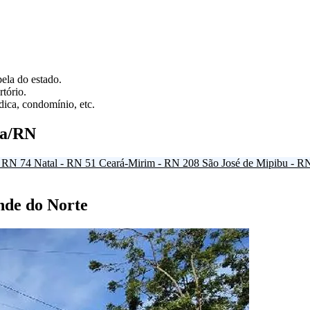
ela do estado.
tório.
ica, condomínio, etc.
a/RN
- RN
74
Natal - RN
51
Ceará-Mirim - RN
208
São José de Mipibu - R
nde do Norte