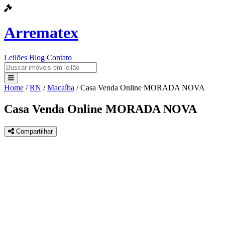
Arrematex
Leilões
Blog
Contato
Home
/
RN
/
Macaíba
/
Casa Venda Online MORADA NOVA
Leilões
Casa Venda Online MORADA NOVA
Blog
Compartilhar
Contato