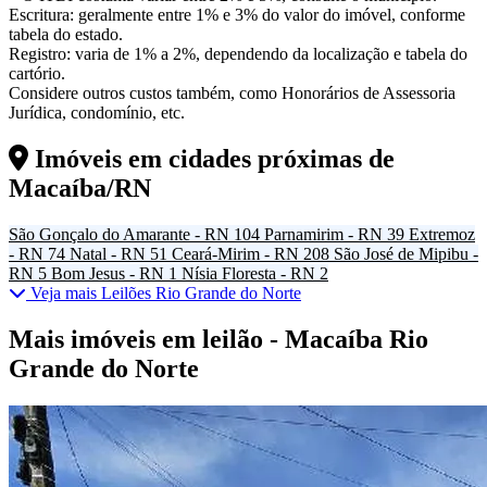
Escritura: geralmente entre 1% e 3% do valor do imóvel, conforme
tabela do estado.
Registro: varia de 1% a 2%, dependendo da localização e tabela do
cartório.
Considere outros custos também, como Honorários de Assessoria
Jurídica, condomínio, etc.
Imóveis em cidades próximas de
Macaíba/RN
São Gonçalo do Amarante - RN
104
Parnamirim - RN
39
Extremoz
- RN
74
Natal - RN
51
Ceará-Mirim - RN
208
São José de Mipibu -
RN
5
Bom Jesus - RN
1
Nísia Floresta - RN
2
Veja mais Leilões Rio Grande do Norte
Mais imóveis em leilão - Macaíba Rio
Grande do Norte