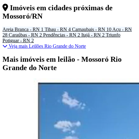
Imóveis em cidades próximas de
Mossoró/RN
Areia Branca - RN
1
Tibau - RN
4
Carnaubais - RN
10
Açu - RN
28
Caraúbas - RN
2
Pendências - RN
2
Itajá - RN
2
Triunfo
Potiguar - RN
2
Veja mais Leilões Rio Grande do Norte
Mais imóveis em leilão - Mossoró Rio
Grande do Norte