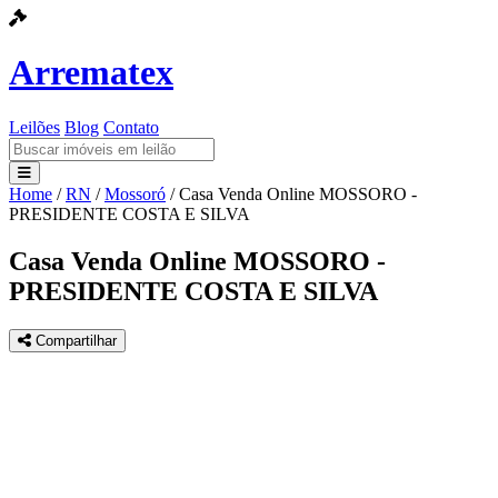
Arrematex
Leilões
Blog
Contato
Home
/
RN
/
Mossoró
/
Casa Venda Online MOSSORO -
Leilões
PRESIDENTE COSTA E SILVA
Blog
Casa Venda Online MOSSORO -
PRESIDENTE COSTA E SILVA
Contato
Compartilhar