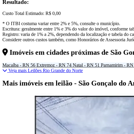
Resultado:
Custo Total Estimado:
R$ 0,00
* O ITBI costuma variar entre 2% e 5%, consulte o município.
Escritura: geralmente entre 1% e 3% do valor do imóvel, conforme tab
Registro: varia de 1% a 2%, dependendo da localização e tabela do car
Considere outros custos também, como Honorários de Assessoria Juríd
Imóveis em cidades próximas de
São Go
Macaíba - RN
56
Extremoz - RN
74
Natal - RN
51
Parnamirim - RN
Veja mais Leilões Rio Grande do Norte
Mais imóveis em leilão - São Gonçalo do 