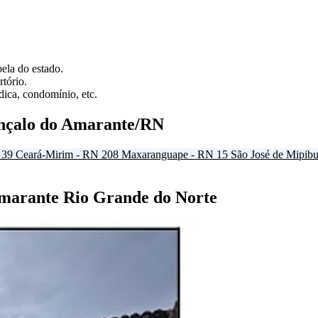
ela do estado.
tório.
ica, condomínio, etc.
nçalo do Amarante/RN
39
Ceará-Mirim - RN
208
Maxaranguape - RN
15
São José de Mipib
Amarante Rio Grande do Norte