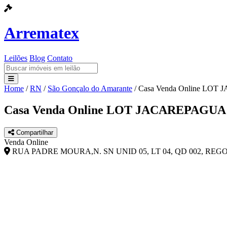
Arrematex
Leilões
Blog
Contato
Home
/
RN
/
São Gonçalo do Amarante
/
Casa Venda Online LO
Leilões
Casa Venda Online LOT JACAREPAGUA
Blog
Compartilhar
Contato
Venda Online
RUA PADRE MOURA,N. SN UNID 05, LT 04, QD 002, RE