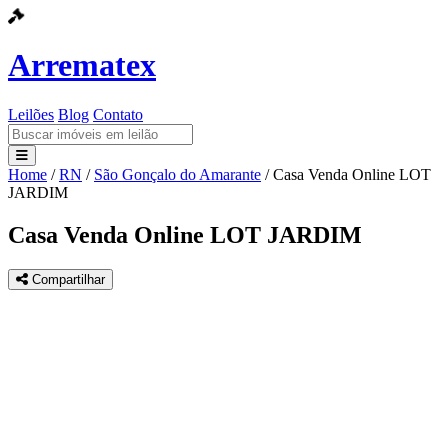
Arrematex
Leilões
Blog
Contato
Home
/
RN
/
São Gonçalo do Amarante
/
Casa Venda Online LOT
Leilões
JARDIM
Blog
Casa Venda Online LOT JARDIM
Contato
Compartilhar