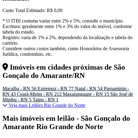
Custo Total Estimado:
R$ 0,00
* O ITBI costuma variar entre 2% e 5%, consulte o município.
Escritura: geralmente entre 1% e 3% do valor do imóvel, conforme
tabela do estado.
Registro: varia de 1% a 2%, dependendo da localização e tabela do
cartório.
Considere outros custos também, como Honorários de Assessoria
Jurídica, condomínio, etc.
Imóveis em cidades próximas de
São
Gonçalo do Amarante/RN
Macaíba - RN
56
Extremoz - RN
77
Natal - RN
54
Parnamirim -
RN
43
Ceará-Mirim - RN
212
Maxaranguape - RN
15
São José de
Mipibu - RN
5
Taipu - RN
1
Veja mais Leilões Rio Grande do Norte
Mais imóveis em leilão - São Gonçalo do
Amarante Rio Grande do Norte