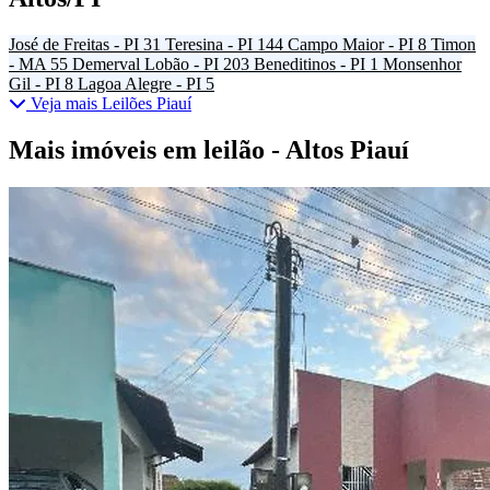
José de Freitas - PI
31
Teresina - PI
144
Campo Maior - PI
8
Timon
- MA
55
Demerval Lobão - PI
203
Beneditinos - PI
1
Monsenhor
Gil - PI
8
Lagoa Alegre - PI
5
Veja mais Leilões Piauí
Mais imóveis em leilão - Altos Piauí