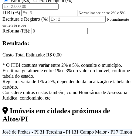
Valor (R$)
Porcentagem (%)
ITBI (%)
Normalmente entre 2% e 5%
Escritura e Registro (%)
Normalmente
entre 3% e 5%
Reforma (R$):
Resultado:
Custo Total Estimado:
R$ 0,00
* O ITBI costuma variar entre 2% e 5%, consulte o município.
Escritura: geralmente entre 1% e 3% do valor do imóvel, conforme
tabela do estado.
Registro: varia de 1% a 2%, dependendo da localização e tabela do
cartório.
Considere outros custos também, como Honorários de Assessoria
Jurídica, condomínio, etc.
Imóveis em cidades próximas de
Altos/PI
José de Freitas - PI
31
Teresina - PI
131
Campo Maior - PI
7
Timon