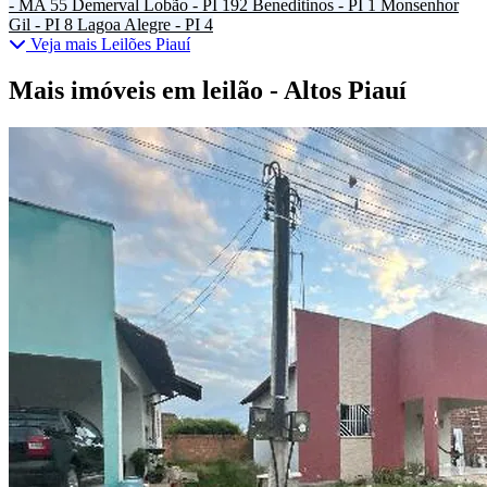
- MA
55
Demerval Lobão - PI
192
Beneditinos - PI
1
Monsenhor
Gil - PI
8
Lagoa Alegre - PI
4
Veja mais Leilões Piauí
Mais imóveis em leilão - Altos Piauí