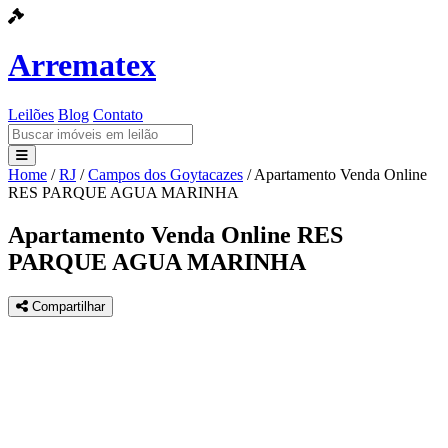
Arrematex
Leilões
Blog
Contato
Home
/
RJ
/
Campos dos Goytacazes
/
Apartamento Venda Online
Leilões
RES PARQUE AGUA MARINHA
Blog
Apartamento Venda Online RES
PARQUE AGUA MARINHA
Contato
Compartilhar