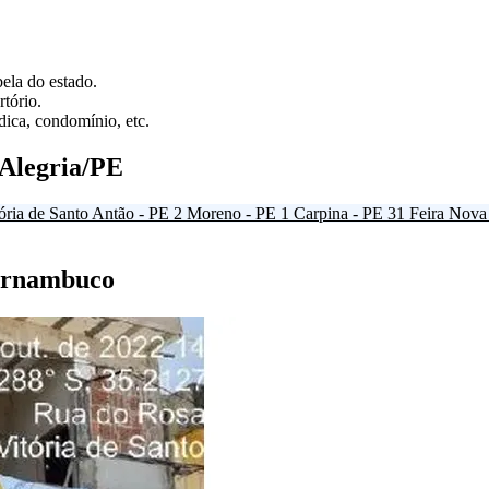
ela do estado.
tório.
ica, condomínio, etc.
 Alegria/PE
ória de Santo Antão - PE
2
Moreno - PE
1
Carpina - PE
31
Feira Nova
Pernambuco