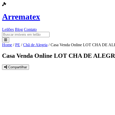
Arrematex
Leilões
Blog
Contato
Home
/
PE
/
Chã de Alegria
/
Casa Venda Online LOT CHA DE AL
Leilões
Casa Venda Online LOT CHA DE ALEGRI
Blog
Compartilhar
Contato