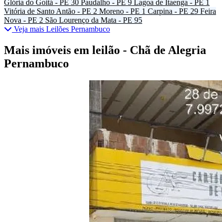
Glória do Goitá - PE
30
Paudalho - PE
9
Lagoa de Itaenga - PE
1
Vitória de Santo Antão - PE
2
Moreno - PE
1
Carpina - PE
29
Feira
Nova - PE
2
São Lourenço da Mata - PE
95
Veja mais Leilões Pernambuco
Mais imóveis em leilão - Chã de Alegria
Pernambuco