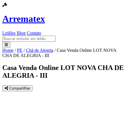
Arrematex
Leilões
Blog
Contato
Home
/
PE
/
Chã de Alegria
/
Casa Venda Online LOT NOVA
Leilões
CHA DE ALEGRIA - III
Blog
Casa Venda Online LOT NOVA CHA DE
ALEGRIA - III
Contato
Compartilhar