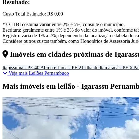
Resultado:
Custo Total Estimado:
R$ 0,00
* O ITBI costuma variar entre 2% e 5%, consulte o município.
Escritura: geralmente entre 1% e 3% do valor do imóvel, conforme tab
Registro: varia de 1% a 2%, dependendo da localização e tabela do car
Considere outros custos também, como Honorários de Assessoria Juríd
Imóveis em cidades próximas de
Igaras
Itapissuma - PE
40
Abreu e Lima - PE
21
Ilha de Itamaracá - PE
6
Pa
Veja mais Leilões Pernambuco
Mais imóveis em leilão - Igarassu Pernam