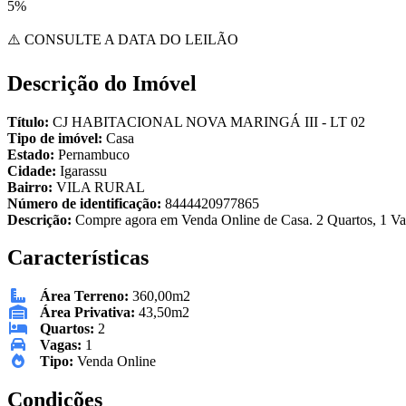
5%
⚠️ CONSULTE A DATA DO LEILÃO
Descrição do Imóvel
Título:
CJ HABITACIONAL NOVA MARINGÁ III - LT 02
Tipo de imóvel:
Casa
Estado:
Pernambuco
Cidade:
Igarassu
Bairro:
VILA RURAL
Número de identificação:
8444420977865
Descrição:
Compre agora em Venda Online de Casa. 2 Quartos, 1 Vag
Características
Área Terreno:
360,00m2
Área Privativa:
43,50m2
Quartos:
2
Vagas:
1
Tipo:
Venda Online
Condições