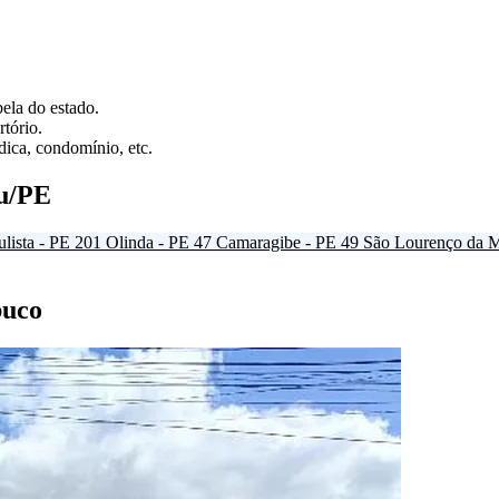
ela do estado.
tório.
ica, condomínio, etc.
su/PE
ulista - PE
201
Olinda - PE
47
Camaragibe - PE
49
São Lourenço da M
buco