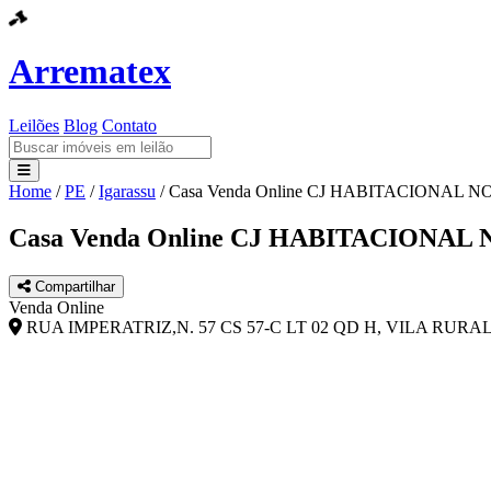
Arrematex
Leilões
Blog
Contato
Home
/
PE
/
Igarassu
/
Casa Venda Online CJ HABITACIONAL NO
Leilões
Casa Venda Online CJ HABITACIONAL 
Blog
Compartilhar
Contato
Venda Online
RUA IMPERATRIZ,N. 57 CS 57-C LT 02 QD H, VILA RURA