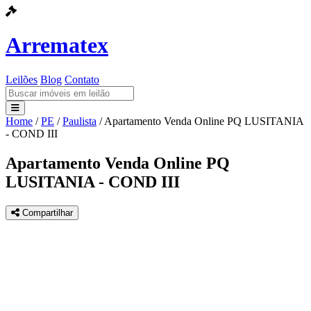
Arrematex
Leilões
Blog
Contato
Home
/
PE
/
Paulista
/
Apartamento Venda Online PQ LUSITANIA
Leilões
- COND III
Blog
Apartamento Venda Online PQ
LUSITANIA - COND III
Contato
Compartilhar