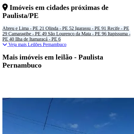
Imóveis em cidades próximas de
Paulista/PE
Abreu e Lima - PE
21
Olinda - PE
52
Igarassu - PE
91
Recife - PE
29
Camaragibe - PE
49
São Lourenço da Mata - PE
96
Itapissuma -
PE
40
Ilha de Itamaracá - PE
6
Veja mais Leilões Pernambuco
Mais imóveis em leilão - Paulista
Pernambuco