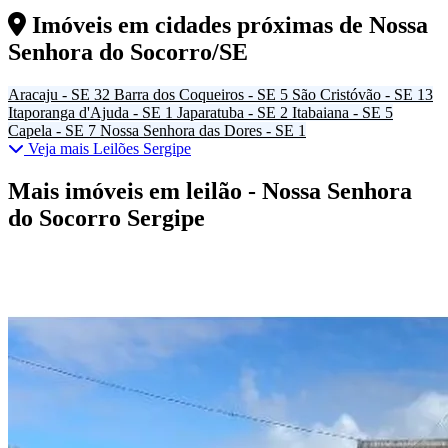
Imóveis em cidades próximas de
Nossa
Senhora do Socorro/SE
Aracaju - SE
32
Barra dos Coqueiros - SE
5
São Cristóvão - SE
13
Itaporanga d'Ajuda - SE
1
Japaratuba - SE
2
Itabaiana - SE
5
Capela - SE
7
Nossa Senhora das Dores - SE
1
Veja mais Leilões Sergipe
Mais imóveis em leilão - Nossa Senhora
do Socorro Sergipe