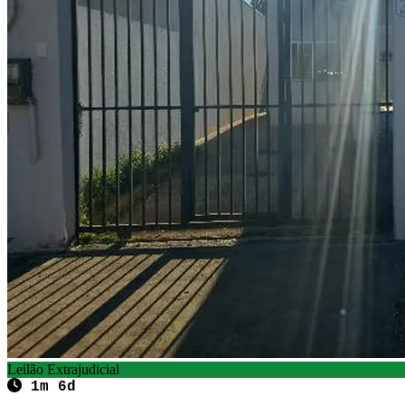
Leilão Extrajudicial
1m 6d