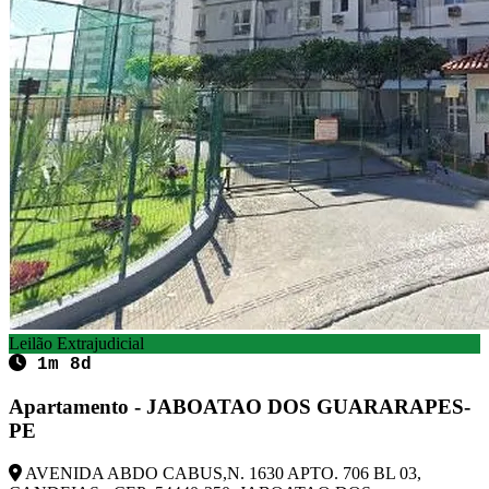
Leilão Extrajudicial
1m 8d
Apartamento - JABOATAO DOS GUARARAPES-
PE
AVENIDA ABDO CABUS,N. 1630 APTO. 706 BL 03,