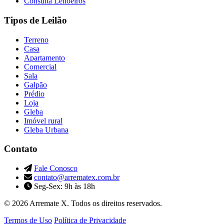
Consulta Leiloeiros
Tipos de Leilão
Terreno
Casa
Apartamento
Comercial
Sala
Galpão
Prédio
Loja
Gleba
Imóvel rural
Gleba Urbana
Contato
Fale Conosco
contato@arrematex.com.br
Seg-Sex: 9h às 18h
© 2026 Arremate X. Todos os direitos reservados.
Termos de Uso
Política de Privacidade