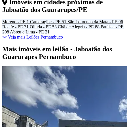
Imóveis em cidades próximas de
Jaboatão dos Guararapes/PE
Moreno - PE
1
Camaragibe - PE
51
São Lourenço da Mata - PE
96
Recife - PE
31
Olinda - PE
53
Chã de Alegria - PE
88
Paulista - PE
208
Abreu e Lima - PE
21
Veja mais Leilões Pernambuco
Mais imóveis em leilão - Jaboatão dos
Guararapes Pernambuco