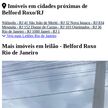
Imóveis em cidades próximas de
Belford Roxo/RJ
Nilópolis - RJ
41
São João de Meriti - RJ
32
Nova Iguaçu - RJ
834
Mesquita - RJ
152
Duque de Caxias - RJ
103
Queimados - RJ
36
Rio de Janeiro - RJ
1000
Japeri - RJ
1
Veja mais Leilões Rio de Janeiro
Mais imóveis em leilão - Belford Roxo
Rio de Janeiro