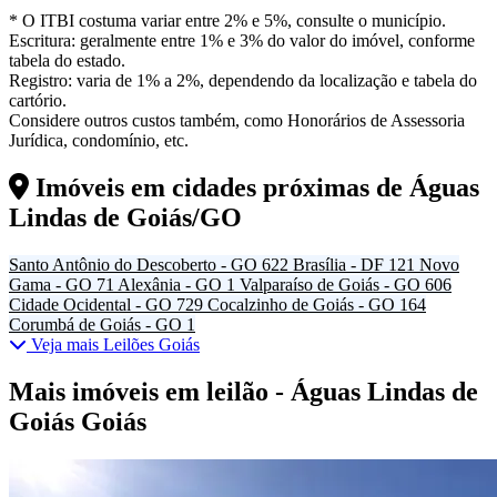
* O ITBI costuma variar entre 2% e 5%, consulte o município.
Escritura: geralmente entre 1% e 3% do valor do imóvel, conforme
tabela do estado.
Registro: varia de 1% a 2%, dependendo da localização e tabela do
cartório.
Considere outros custos também, como Honorários de Assessoria
Jurídica, condomínio, etc.
Imóveis em cidades próximas de
Águas
Lindas de Goiás/GO
Santo Antônio do Descoberto - GO
622
Brasília - DF
121
Novo
Gama - GO
71
Alexânia - GO
1
Valparaíso de Goiás - GO
606
Cidade Ocidental - GO
729
Cocalzinho de Goiás - GO
164
Corumbá de Goiás - GO
1
Veja mais Leilões Goiás
Mais imóveis em leilão - Águas Lindas de
Goiás Goiás