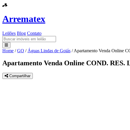
Arrematex
Leilões
Blog
Contato
Home
/
GO
/
Águas Lindas de Goiás
/
Apartamento Venda Online
Leilões
Apartamento Venda Online COND. RES.
Blog
Compartilhar
Contato