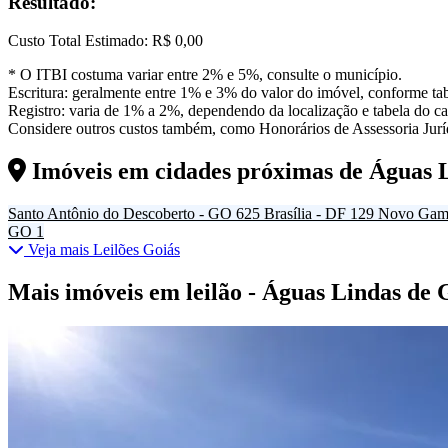
Resultado:
Custo Total Estimado:
R$ 0,00
* O ITBI costuma variar entre 2% e 5%, consulte o município.
Escritura: geralmente entre 1% e 3% do valor do imóvel, conforme tab
Registro: varia de 1% a 2%, dependendo da localização e tabela do car
Considere outros custos também, como Honorários de Assessoria Juríd
Imóveis em cidades próximas de
Águas 
Santo Antônio do Descoberto - GO
625
Brasília - DF
129
Novo Gam
GO
1
Veja mais Leilões Goiás
Mais imóveis em leilão - Águas Lindas de 