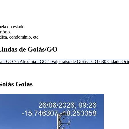
ela do estado.
tório.
ica, condomínio, etc.
Lindas de Goiás/GO
a - GO
75
Alexânia - GO
1
Valparaíso de Goiás - GO
630
Cidade Oci
Goiás Goiás